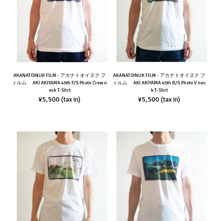
AKANATOINUK FILM - アカナトオイヌク フ
AKANATOINUK FILM - アカナトオイヌク フ
ィルム AKI AKIYAMA 45th F/S Photo Crew n
ィルム AKI AKIYAMA 45th B/S Photo V nec
eck T-Shrt
k T-Shrt
¥5,500
¥5,500
(tax in)
(tax in)