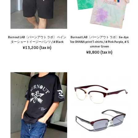
Burnout LAB〔バーンアウト ラボ〕 ペイン
Burnout LAB〔バーンアウト ラボ〕tie-dye
ターショートイージーパンツ / # Black
Tee OHANA print T-shirts / # Pink Purple, # S
ummer Green
¥13,200
(tax in)
¥8,800
(tax in)