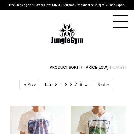
Free Shipping on All Orders Over ¥16,000 / All products cannot be shipped outside Japan.
PRODUCT SORT ≫
PRICE(LOW)
|
LATEST
1
2
3
4
5
6
7
8
...
« Prev
Next »