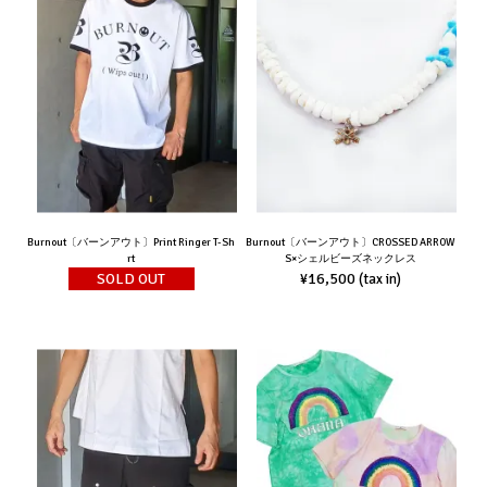
Burnout〔バーンアウト〕Print Ringer T-Sh
Burnout〔バーンアウト〕CROSSED ARROW
rt
S×シェルビーズネックレス
SOLD OUT
¥16,500
(tax in)