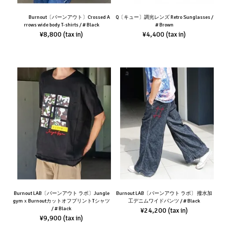
Burnout〔バーンアウト〕Crossed A
Q〔キュー〕調光レンズ Retro Sunglasses /
rrows wide body T-shirts / # Black
# Brown
¥8,800
¥4,400
(tax in)
(tax in)
Burnout LAB〔バーンアウト ラボ〕Jungle
Burnout LAB〔バーンアウト ラボ〕 撥水加
gymｘBurnoutカットオフプリントTシャツ
工デニムワイドパンツ / # Black
/ # Black
¥24,200
(tax in)
¥9,900
(tax in)