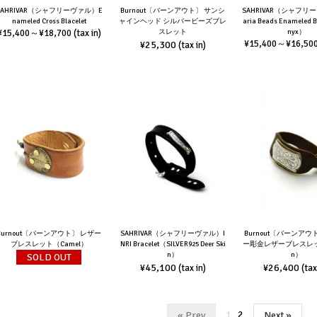
SAHRIVAR（シャフリーヴァル）E
Burnout〔バーンアウト〕 サンシ
SAHRIVAR（シャフリ
nameled Cross Blacelet
ャインヘッド シルバービーズブレ
aria Beads Enameled 
¥15,400～¥18,700 (tax in)
スレット
nyx）
¥15,400～¥16,500 
¥25,300
(tax in)
Burnout〔バーンアウト〕 レザー
SAHRIVAR（シャフリーヴァル）I
Burnout〔バーンアウ
ブレスレット（Camel）
NRI Bracelet（SILVER925 Deer Ski
ー彫金レザーブレスレッ
n）
n）
SOLD OUT
¥45,100
¥26,400
(tax in)
(tax
1
2
« Prev
Next »