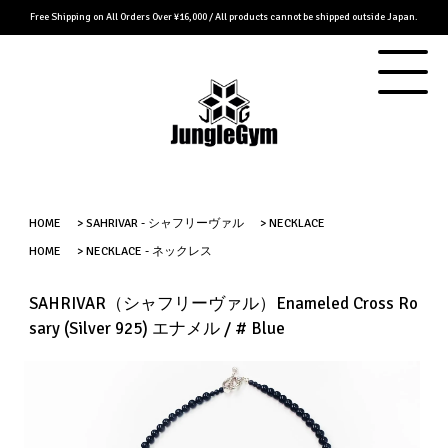
Free Shipping on All Orders Over ¥16,000 / All products cannot be shipped outside Japan.
HOME
>
SAHRIVAR - シャフリーヴァル
>
NECKLACE
HOME
>
NECKLACE - ネックレス
SAHRIVAR（シャフリーヴァル）Enameled Cross Ro
sary (Silver 925) エナメル / # Blue