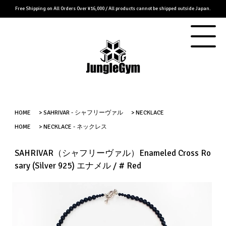
Free Shipping on All Orders Over ¥16,000 / All products cannot be shipped outside Japan.
HOME
>
SAHRIVAR - シャフリーヴァル
>
NECKLACE
HOME
>
NECKLACE - ネックレス
SAHRIVAR（シャフリーヴァル）Enameled Cross Ro
sary (Silver 925) エナメル / # Red