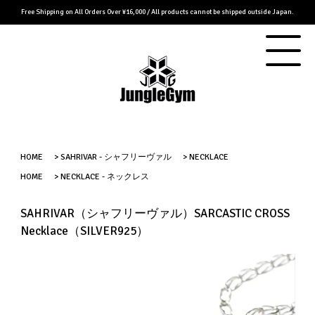
Free Shipping on All Orders Over ¥16,000 / All products cannot be shipped outside Japan.
HOME
>
SAHRIVAR - シャフリーヴァル
>
NECKLACE
HOME
>
NECKLACE - ネックレス
SAHRIVAR（シャフリーヴァル）SARCASTIC CROSS
Necklace（SILVER925）