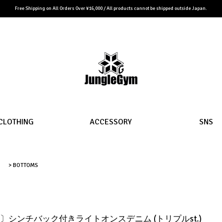
Free Shipping on All Orders Over ¥16,000 / All products cannot be shipped outside Japan.
CLOTHING
ACCESSORY
SNS
ト
>
BOTTOMS
ウト〕シンチバック付きライトオンスデニム (トリプルst.)