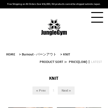
Free Shipping on All Orders Over ¥16,000 / All products cannot be shipped outside Japan.
HOME
>
Burnout - バーンアウト
>
KNIT
PRODUCT SORT ≫
PRICE(LOW)
|
LATEST
KNIT
1
« Prev
Next »