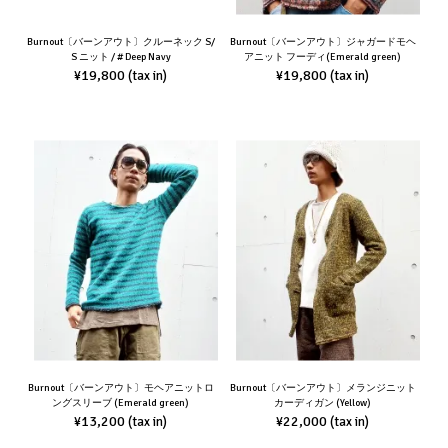
Burnout〔バーンアウト〕クルーネック S/
Burnout〔バーンアウト〕ジャガードモヘ
S ニット / # Deep Navy
アニット フーディ(Emerald green)
¥19,800
¥19,800
(tax in)
(tax in)
Burnout〔バーンアウト〕モヘアニットロ
Burnout〔バーンアウト〕メランジニット
ングスリーブ (Emerald green)
カーディガン (Yellow)
¥13,200
¥22,000
(tax in)
(tax in)