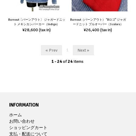
Burnout〔バーンアウト〕 ジャガードニッ
Burnout（バーンアウト） "Bロゴ" ジャガ
ト メキシカンパーカー（Indigo）
ードニット プルオーバー（3 colors）
¥28,600
¥26,400
(tax in)
(tax in)
1
« Prev
Next »
1 - 24
of
24
items
INFORMATION
ホーム
お問い合わせ
ショッピングカート
支払・配送について