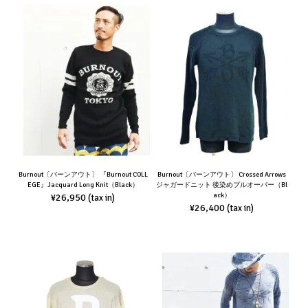
Burnout〔バーンアウト〕 『Burnout COLL
Burnout〔バーンアウト〕 Crossed Arrows
EGE』Jacquard Long Knit（Black）
ジャガードニット 後染めプルオーバー（Bl
ack）
¥26,950
(tax in)
¥26,400
(tax in)