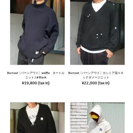
Burnout〔バーンアウト〕waffle タートル
Burnout〔バーンアウト〕カシミア混Ｖネ
ニット / # Black
ックダメージニット
¥19,800
¥22,000
(tax in)
(tax in)