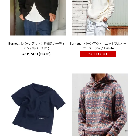
Burnout〔バーンアウト〕畦編みカーディ
Burnout〔バーンアウト〕ニットプルオー
ガン / 缶バッチ付き
バーフーディ / # White
¥16,500
SOLD OUT
(tax in)